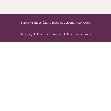
Bufete Mijangos ©2019. Todos los derechos reservados.
Aviso Legal
|
Política de Privacidad
|
Política de cookies