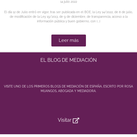
14 julio 2022
El día 12 de Julio entró en vigor, tras ser publicada en el BOE, la Ley 14/2022, de 8 de julio,
de modificación de la Ley 19/2013, de 9 de diciembre, de transparencia, acceso a la
información pública y buen gobierno, con [...]
Leer más
EL BLOG DE MEDIACIÓN
VISITE UNO DE LOS PRIMEROS BLOGS DE MEDIACIÓN DE ESPAÑA, ESCRITO POR ROSA
MIJANGOS, ABOGADA Y MEDIADORA.
Visitar