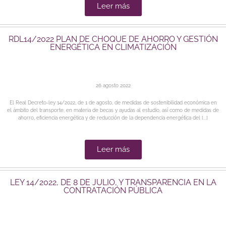
Leer más
RDL14/2022 PLAN DE CHOQUE DE AHORRO Y GESTIÓN
ENERGÉTICA EN CLIMATIZACIÓN
26 agosto 2022
El Real Decreto-ley 14/2022, de 1 de agosto, de medidas de sostenibilidad económica en
el ámbito del transporte, en materia de becas y ayudas al estudio, así como de medidas de
ahorro, eficiencia energética y de reducción de la dependencia energética del [...]
Leer más
LEY 14/2022, DE 8 DE JULIO, Y TRANSPARENCIA EN LA
CONTRATACIÓN PÚBLICA