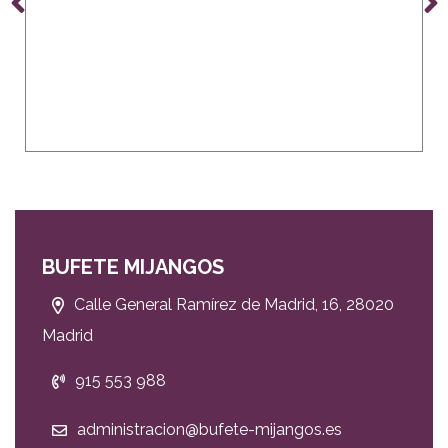
BUFETE MIJANGOS
Calle General Ramírez de Madrid, 16, 28020
Madrid
915 553 988
administracion@bufete-mijangos.es